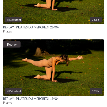
56:33
Débutant
REPLAY : PILATES DU MERCREDI 26/04
Pilates
Replay
58:09
Débutant
REPLAY : PILATES DU MERCREDI 19/04
Pilates