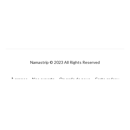
Namastrip © 2023 All Rights Reserved
À propos
Nos experts
On parle de nous
Carte cadeau
FAQ
Contact
CGUV
Politique de confidentialité