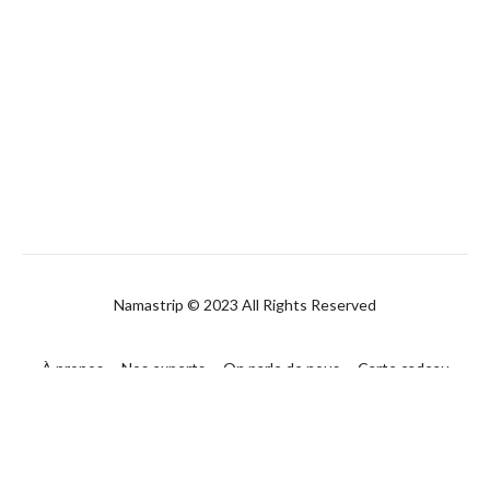
Namastrip © 2023 All Rights Reserved
À propos
Nos experts
On parle de nous
Carte cadeau
FAQ
Contact
CGUV
Politique de confidentialité