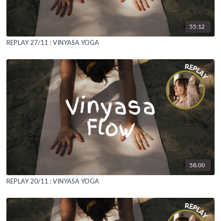
55:12
REPLAY 27/11 : VINYASA YOGA
58:00
REPLAY 20/11 : VINYASA YOGA