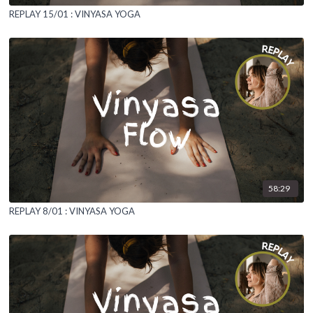
REPLAY 15/01 : VINYASA YOGA
58:29
REPLAY 8/01 : VINYASA YOGA