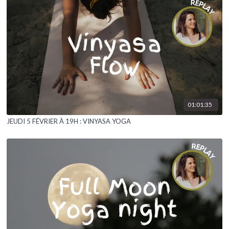
01:01:35
JEUDI 5 FÉVRIER À 19H : VINYASA YOGA