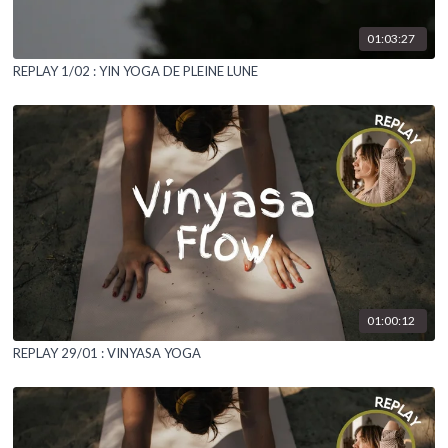
01:03:27
REPLAY 1/02 : YIN YOGA DE PLEINE LUNE
01:00:12
REPLAY 29/01 : VINYASA YOGA