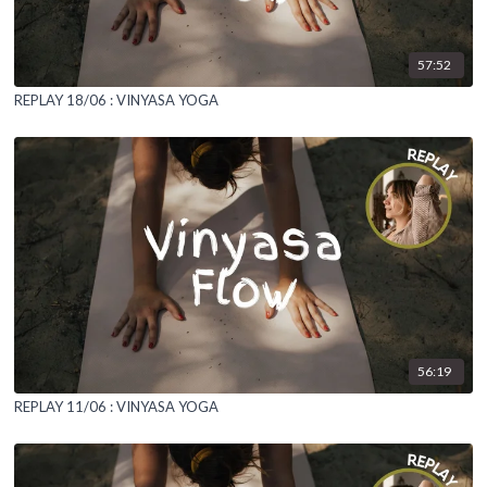
57:52
REPLAY 18/06 : VINYASA YOGA
56:19
REPLAY 11/06 : VINYASA YOGA