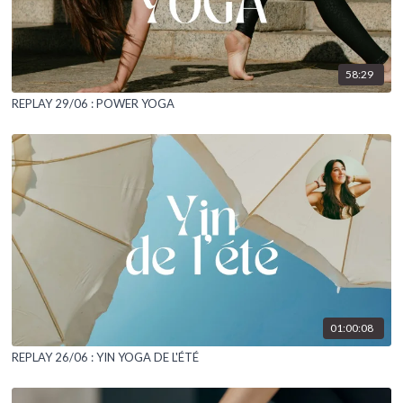
58:29
REPLAY 29/06 : POWER YOGA
01:00:08
REPLAY 26/06 : YIN YOGA DE L'ÉTÉ