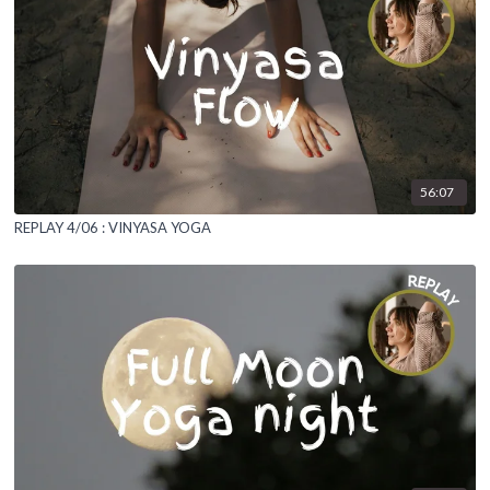
56:07
REPLAY 4/06 : VINYASA YOGA