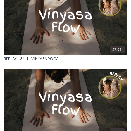
57:03
REPLAY 13/11 : VINYASA YOGA