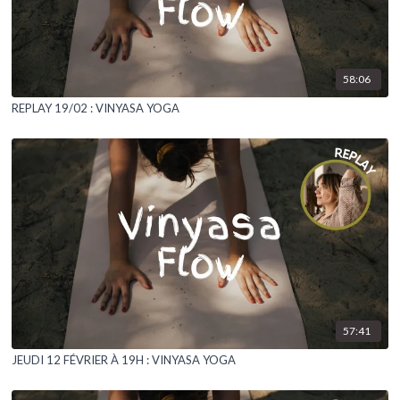
58:06
REPLAY 19/02 : VINYASA YOGA
57:41
JEUDI 12 FÉVRIER À 19H : VINYASA YOGA