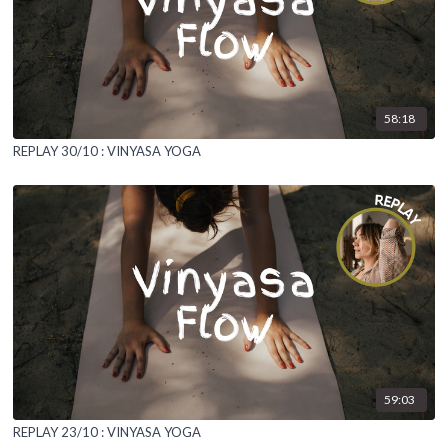
58:18
REPLAY 30/10 : VINYASA YOGA
59:03
REPLAY 23/10 : VINYASA YOGA