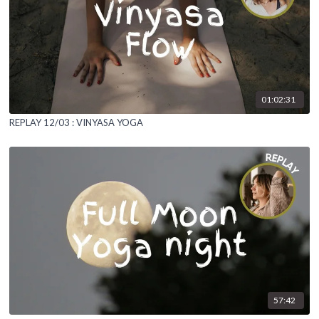
01:02:31
REPLAY 12/03 : VINYASA YOGA
57:42