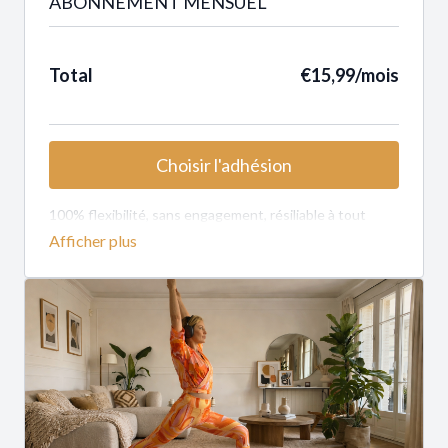
ABONNEMENT MENSUEL
Total
€15,99/mois
Choisir l'adhésion
100% flexibilité, sans engagement, résiliable à tout
moment.
Vous utilisez une
carte cadeau
? Entrez le code coupon,
puis ajoutez votre CB sans être débité.