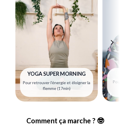
TAL
YOGA SUPER MORNING
Pour appr
Pour retrouver l'énergie et éloigner la
so
flemme (17min)
Comment ça marche ? 🤓