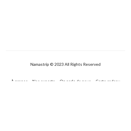
✓ Interagir avec une communauté d'entraide soudée et
bienveillante
✓ Eh surtout, prendre soin de soi durablement !
Namastrip © 2023 All Rights Reserved
À propos
Nos experts
On parle de nous
Carte cadeau
FAQ
Contact
CGUV
Politique de confidentialité