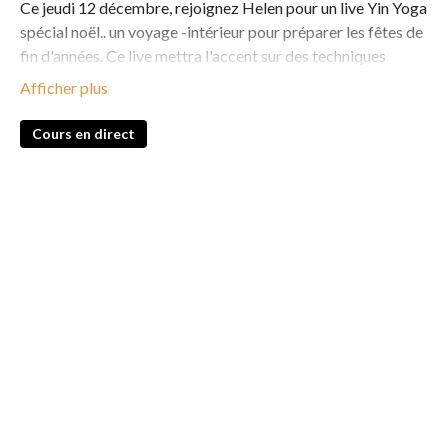
Ce jeudi 12 décembre, rejoignez Helen pour un live Yin Yoga
spécial noël.. un voyage -intérieur pour préparer les fêtes de
fin d'années. Ce live mettra l'accent sur des techniques
apaisantes pour calmer l'esprit et trouver la paix dans votre
tête.
Cours en direct
À travers des postures relaxantes et des exercices de
respiration, Helen vous guidera pour apaiser le mental,
réduire le stress et cultiver un espace de tranquillité
intérieure. 🌸🧘‍♂️
________________
Participer aux cours de yoga hebdomadaires en direct c'est
:
✓ Observer une réelle progression dans sa pratique
✓ Être accompagné par des professeures expertes