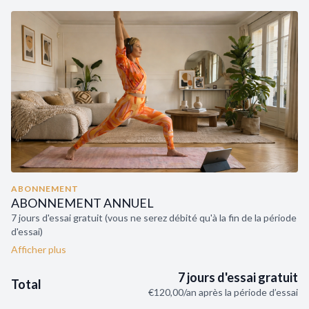
ABONNEMENT
ABONNEMENT ANNUEL
7 jours d'essai gratuit (vous ne serez débité qu'à la fin de la période
d'essai)
100% flexibilité, sans engagement, résiliable à tout moment.
Vous utilisez une
carte cadeau
? Entrez le code coupon, puis
7 jours d'essai gratuit
Total
ajoutez votre CB sans être débité.
€120,00/an après la période d’essai