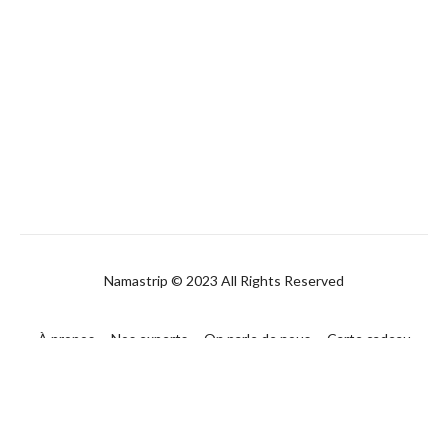
Namastrip © 2023 All Rights Reserved
À propos
Nos experts
On parle de nous
Carte cadeau
FAQ
Contact
CGUV
Politique de confidentialité