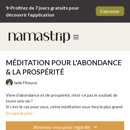
✨ Profitez de 7 jours gratuits pour
S'abonner
découvrir l'application
MÉDITATION POUR L'ABONDANCE
& LA PROSPÉRITÉ
Jade Fitoussi
Vivre d’abondance et de prospérité, n’est-ce pas le souhait de
toute une vie ?
Si c’est le cas pour vous, cette méditation vous fera le plus grand
bien. Prenez quelques minutes pour mettre le temps sur pause
En savoir plus
et vous ancrer dans le moment présent. Prenez ce temps pour
vous afin d’atteindre l’état de pleine conscience de vos émotions
Abonnez-vous pour regarder
et des énergies qui vous traversent.
La musique rajoutée dans cette méditation possède une