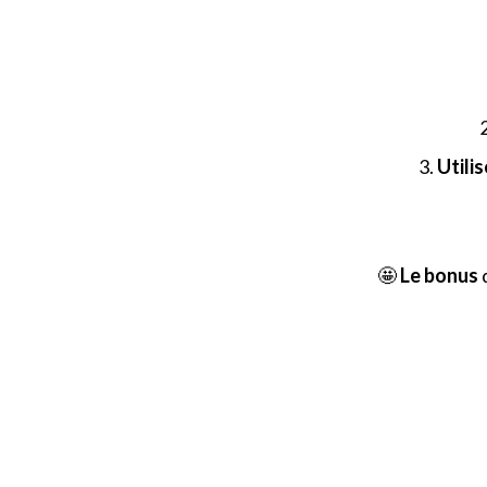
3.
Utilis
🤩
Le bonus