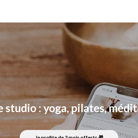
 studio : yoga, pilates, médi
Je profite de 3 mois offerts 🎁