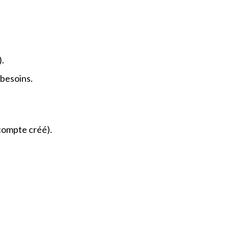
.
 besoins.
 compte créé).