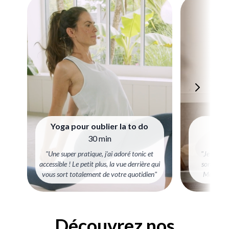
Yoga pour oublier la to do
V
30 min
"Une super pratique, j’ai adoré tonic et
"Je suis 
accessible ! Le petit plus, la vue derrière qui
sonore, je
vous sort totalement de votre quotidien"
Merci pou
Découvrez nos