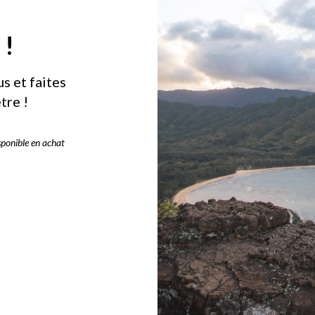
 !
s et faites
tre !
sponible en achat