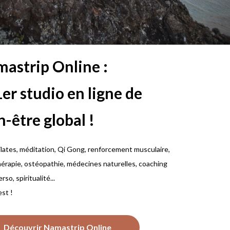
astrip Online :
1er studio en ligne de
n-être global !
ilates, méditation, Qi Gong, renforcement musculaire,
hérapie, ostéopathie, médecines naturelles, coaching
rso, spiritualité...
est !
Découvrir Namastrip Online