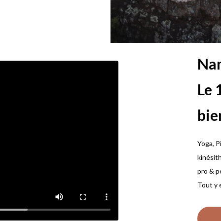
Nam
Le 
bie
Yoga, P
kinésit
pro & pe
Tout y 