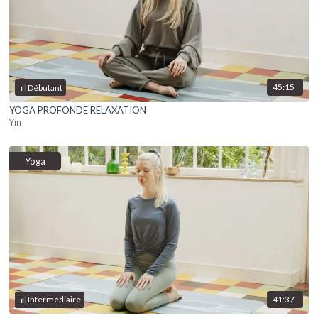
45:15
Débutant
YOGA PROFONDE RELAXATION
Yin
Yoga
41:37
Intermédiaire