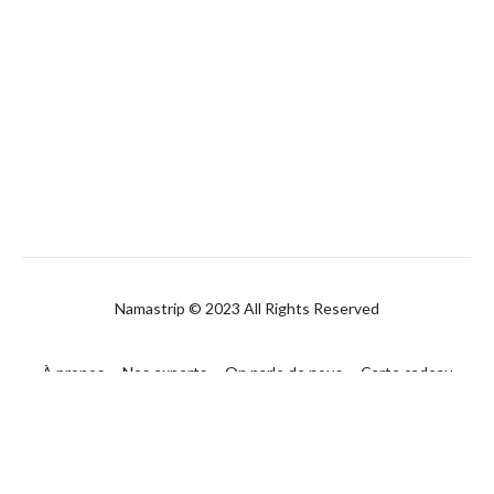
Namastrip © 2023 All Rights Reserved
À propos
Nos experts
On parle de nous
Carte cadeau
FAQ
Contact
CGUV
Politique de confidentialité