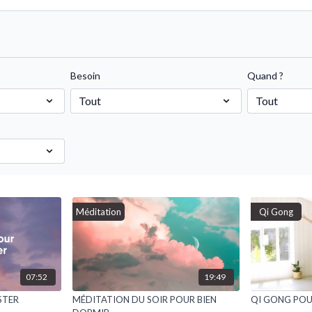
Besoin
Quand ?
Méditation
Qi Gong
07:52
19:49
STER
MÉDITATION DU SOIR POUR BIEN
QI GONG POU