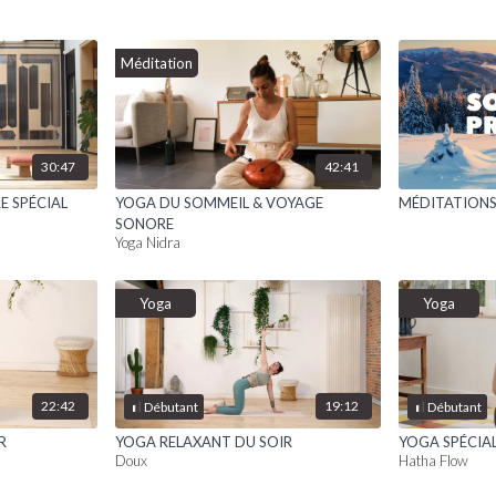
Méditation
30:47
42:41
E SPÉCIAL
YOGA DU SOMMEIL & VOYAGE
MÉDITATION
SONORE
Yoga Nidra
Yoga
Yoga
22:42
19:12
Débutant
Débutant
R
YOGA RELAXANT DU SOIR
YOGA SPÉCIA
Doux
Hatha Flow