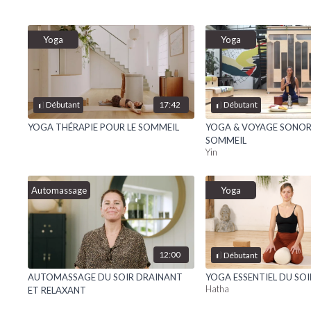
Yoga
Yoga
17:42
Débutant
Débutant
YOGA THÉRAPIE POUR LE SOMMEIL
YOGA & VOYAGE SONOR
SOMMEIL
Yin
Automassage
Yoga
12:00
Débutant
AUTOMASSAGE DU SOIR DRAINANT
YOGA ESSENTIEL DU SOI
Hatha
ET RELAXANT