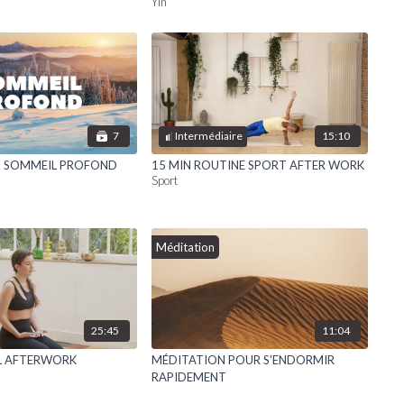
Yin
7
15:10
Intermédiaire
S SOMMEIL PROFOND
15 MIN ROUTINE SPORT AFTER WORK
Sport
Méditation
25:45
11:04
L AFTERWORK
MÉDITATION POUR S'ENDORMIR
RAPIDEMENT