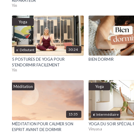
RÉPARATEUR
Yin
Yoga
30:24
Débutant
5 POSTURES DE YOGA POUR
BIEN DORMIR
S'ENDORMIR FACILEMENT
Yin
Méditation
Yoga
15:35
Intermédiaire
MÉDITATION POUR CALMER SON
YOGA DU SOIR SPÉCIAL FL
Vinyasa
ESPRIT AVANT DE DORMIR