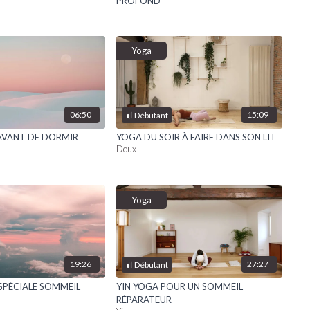
PROFOND
Yoga
06:50
15:09
Débutant
AVANT DE DORMIR
YOGA DU SOIR À FAIRE DANS SON LIT
Doux
Yoga
19:26
27:27
Débutant
SPÉCIALE SOMMEIL
YIN YOGA POUR UN SOMMEIL
RÉPARATEUR