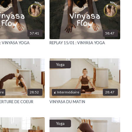
57:41
58:47
 : VINYASA YOGA
REPLAY 15/01 : VINYASA YOGA
Yoga
28:52
28:47
ire
Intermédiaire
ERTURE DE COEUR
VINYASA DU MATIN
Yoga