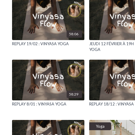
58:06
REPLAY 19/02 : VINYASA YOGA
JEUDI 12 FÉVRIER À 19H 
YOGA
58:29
REPLAY 8/01 : VINYASA YOGA
REPLAY 18/12 : VINYAS
Yoga