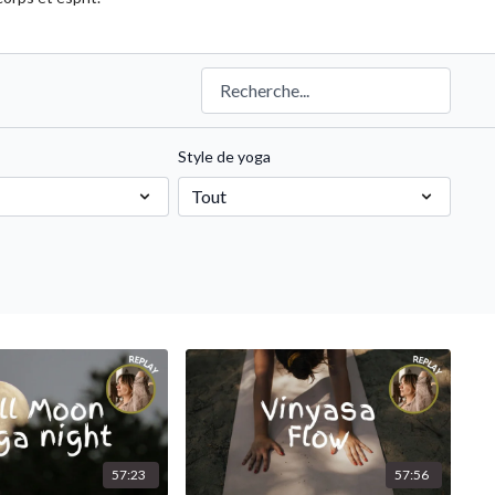
Style de yoga
57:23
57:56