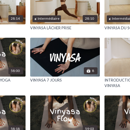
28:14
28:10
Intermédiaire
Intermédia
VINYASA LÂCHER PRISE
VINYASA DU S
58:00
8
A YOGA
VINYASA 7 JOURS
INTRODUCTI
VINYASA
58:18
59:03