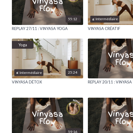
55:12
Intermédiaire
REPLAY 27/11 : VINYASA YOGA
VINYASA CRÉATIF
Yoga
25:24
Intermédiaire
VINYASA DÉTOX
REPLAY 20/11 : VINYAS
59:16