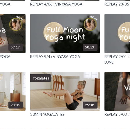
A YOGA
REPLAY 4/06 : VINYASA YOGA
REPLAY 28/05 
57:17
58:13
A YOGA
REPLAY 9/4 : VINYASA YOGA
REPLAY 2/04 
LUNE
Yogalates
28:05
29:38
30MIN YOGALATES
REPLAY 5/03 