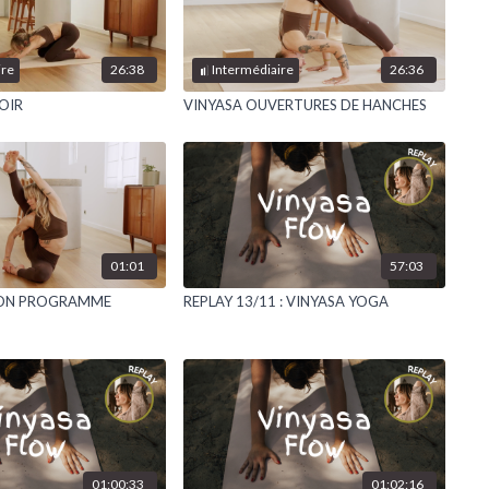
26:38
26:36
ire
Intermédiaire
OIR
VINYASA OUVERTURES DE HANCHES
01:01
57:03
ON PROGRAMME
REPLAY 13/11 : VINYASA YOGA
01:00:33
01:02:16