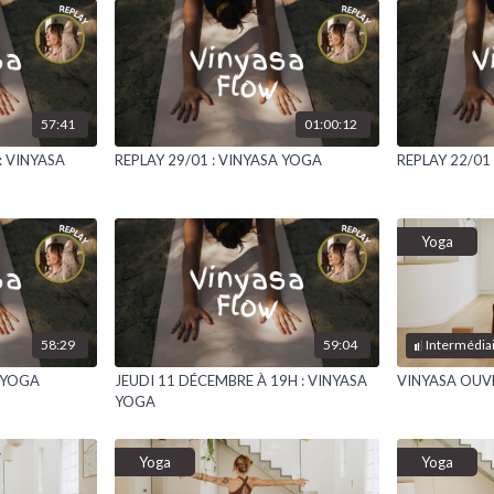
57:41
01:00:12
: VINYASA
REPLAY 29/01 : VINYASA YOGA
REPLAY 22/01
Yoga
58:29
59:04
Intermédia
A YOGA
JEUDI 11 DÉCEMBRE À 19H : VINYASA
VINYASA OUV
YOGA
Yoga
Yoga