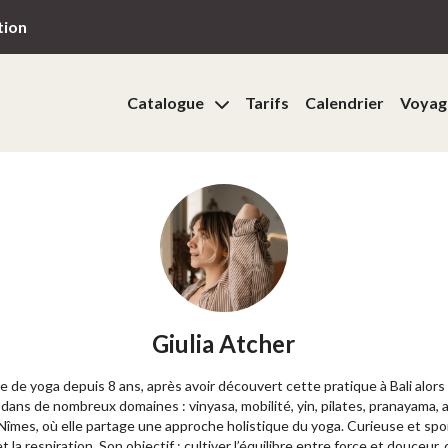
tion
Catalogue
Tarifs
Calendrier
Voyag
Giulia Atcher
 de yoga depuis 8 ans, après avoir découvert cette pratique à Bali alors qu
 dans de nombreux domaines : vinyasa, mobilité, yin, pilates, pranayama, 
 Nîmes, où elle partage une approche holistique du yoga. Curieuse et spor
la respiration. Son objectif : cultiver l’équilibre entre force et douceur, 