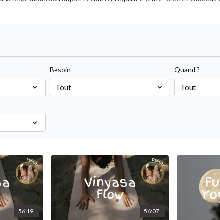
Besoin
Quand ?
56:19
56:07