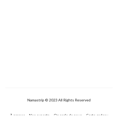
Namastrip © 2023 All Rights Reserved
À propos
Nos experts
On parle de nous
Carte cadeau