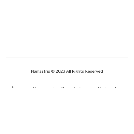
Namastrip © 2023 All Rights Reserved
À propos
Nos experts
On parle de nous
Carte cadeau
FAQ
Contact
CGUV
Politique de confidentialité