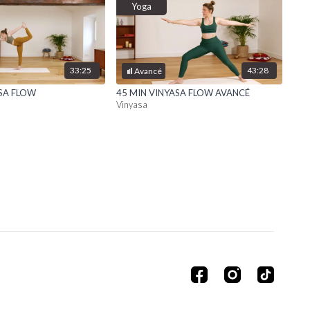
Yoga
33:25
43:28
Avancé
ASA FLOW
45 MIN VINYASA FLOW AVANCÉ
Vinyasa