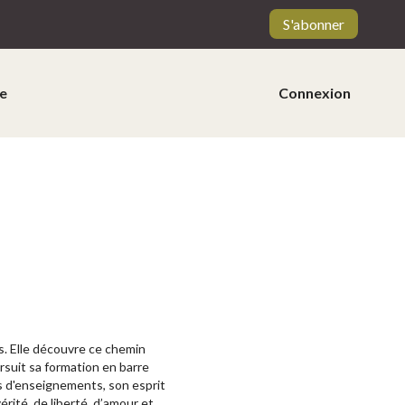
S'abonner
e
Connexion
s. Elle découvre ce chemin
ursuit sa formation en barre
s d'enseignements, son esprit
rité, de liberté, d’amour et