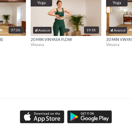
Yoga
Yoga
37:26
19:18
Avancé
Avancé
RE
20 MIN VINYASA FLOW
30 MIN VINY
Vinyasa
Vinyasa