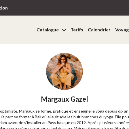
tion
Catalogue
Tarifs
Calendrier
Voyag
Margaux Gazel
optimiste, Margaux se forme, pratique et enseigne le yoga depuis dix an
puis part se former à Bali où elle étudie les huit branches du yoga. Elle po
am avant de s'installer au Pays basque en 2019. Après plusieurs année
argaux à créer son propre label de yoga, Maison Sauvage. En quête de vé