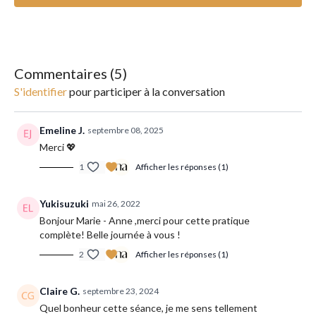
Type de yoga : respiration, méditation
Intensité : douce
Commentaires (
5
)
Matériel : un tapis
S'identifier
pour participer à la conversation
Conseil : n'hésitez pas à mettre votre playlist préférée en
fond.
Emeline J.
septembre 08, 2025
Merci 💖
1
Afficher les réponses (1)
Yukisuzuki
mai 26, 2022
Bonjour Marie - Anne ,merci pour cette pratique
complète! Belle journée à vous !
2
Afficher les réponses (1)
Claire G.
septembre 23, 2024
Quel bonheur cette séance, je me sens tellement