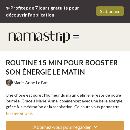
✨ Profitez de 7 jours gratuits pour
S'abonner
découvrir l'application
ROUTINE 15 MIN POUR BOOSTER
SON ÉNERGIE LE MATIN
Marie-Anne Le Bot
Une chose est sûre : l’humeur du matin définie le reste de notre
journée. Grâce à Marie-Anne, commencez avec une belle énergie
grâce à la méditation et la respiration. Ce cours vous permettra
de lâcher-prise tout en puisant au fond de vous de nouvelles
En savoir plus
énergies pour croquer votre journée à pleines dents !
Abonnez-vous pour regarder
______________________