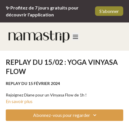
✨ Profitez de 7 jours gratuits pour
S'abonner
découvrir l'application
REPLAY DU 15/02 : YOGA VINYASA
FLOW
REPLAY DU 15 FÉVRIER 2024
Rejoignez Diane pour un Vinyasa Flow de 1h !
En savoir plus
Le Vinyasa Yoga est considéré comme l'une des formes les plus
populaires du yoga. Sportive, fluide et dynamique, cette pratique
Abonnez-vous pour regarder
permet aussi bien de travailler le mental que la force physique.