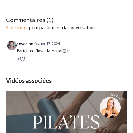
Diane est là pour vous guider dans l'exécution de positions liées à
la respiration, formant ainsi des enchaînements créatifs au sein
de diverses séries.
Commentaires (
1
)
S'identifier
pour participer à la conversation
severine
février 17, 2024
Parfait ce flow ! Merci 🙏🏻✨
0
Vidéos associées