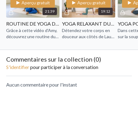
Aperçu gratuit
Aperçu gratuit
Ap
21:39
19:12
ROUTINE DE YOGA DU MATIN
YOGA RELAXANT DU SOIR
Grâce à cette vidéo d'Amy,
Détendez votre corps en
Dans cette
découvrez une routine du
douceur aux côtés de Laura
sur la soup
matin adaptée à tous pour
dans cette pratique
vous guide
bien commencer la journée
relaxante de yoga du soir.
douceur et
!
amplitude.
Commentaires sur la collection (
0
)
S'identifier
pour participer à la conversation
Aucun commentaire pour l'instant