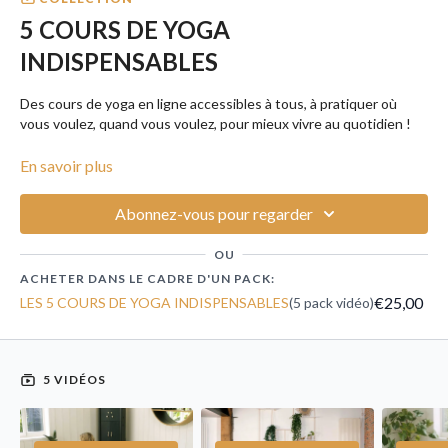
5 COURS DE YOGA
INDISPENSABLES
Des cours de yoga en ligne accessibles à tous, à pratiquer où
vous voulez, quand vous voulez, pour mieux vivre au quotidien !
Découvrez les 5 cours de yoga indispensables à votre bien-être.
En savoir plus
Abonnez-vous pour regarder
OU
ACHETER DANS LE CADRE D'UN PACK:
€25,00
LES 5 COURS DE YOGA INDISPENSABLES
(5 pack vidéo)
5 VIDÉOS