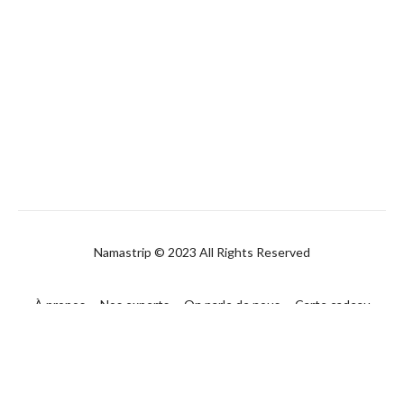
Namastrip © 2023 All Rights Reserved
À propos
Nos experts
On parle de nous
Carte cadeau
FAQ
Contact
CGUV
Politique de confidentialité