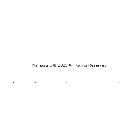
Namastrip © 2023 All Rights Reserved
À propos
Nos experts
On parle de nous
Carte cadeau
FAQ
Contact
CGUV
Politique de confidentialité