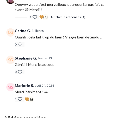
Oooww waou c'est merveilleux, pourquoi j'ai pas fait ça
avant 😅 Merciii !
1
Afficher les réponses (1)
Carine G.
juillet 20
Ouahh , cela fait trop du bien ! Visage bien détendu ..
0
Stéphanie G.
février 13
Génial ! Merci beaucoup
0
Marjorie S.
août 24, 2024
Merci infiniment ! 🙏
1