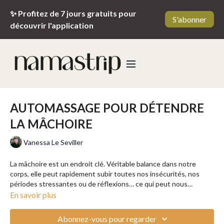
✨ Profitez de 7 jours gratuits pour
S'abonner
découvrir l'application
AUTOMASSAGE POUR DÉTENDRE
LA MÂCHOIRE
Vanessa Le Seviller
La mâchoire est un endroit clé. Véritable balance dans notre
corps, elle peut rapidement subir toutes nos insécurités, nos
périodes stressantes ou de réflexions… ce qui peut nous
ammener à vivre ces dérangeantes sensations que sont la
______________________
En savoir plus
machoire crispée ou encore les dents serrées. Il est important de
Conseil : utilisez une huile visage sur une peau propre,
détendre les muscles de la mâchoire et ainsi de détendre son
démaquillée et nettoyée.
Abonnez-vous pour regarder
corps en intégralité. Grâce à Vanessa, réalisez un automassage