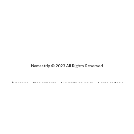
Namastrip © 2023 All Rights Reserved
À propos
Nos experts
On parle de nous
Carte cadeau
FAQ
Contact
CGUV
Politique de confidentialité