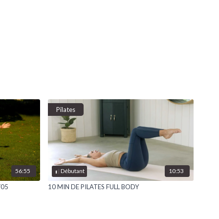
Pilates
56:55
10:53
Débutant
/05
10 MIN DE PILATES FULL BODY