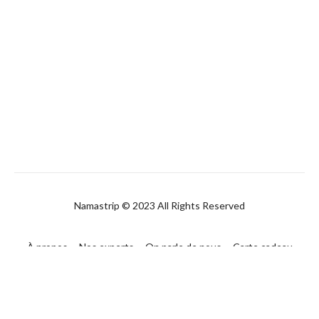
Namastrip © 2023 All Rights Reserved
À propos
Nos experts
On parle de nous
Carte cadeau
FAQ
Contact
CGUV
Politique de confidentialité