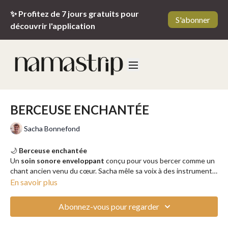
✨ Profitez de 7 jours gratuits pour
S'abonner
découvrir l'application
BERCEUSE ENCHANTÉE
Sacha Bonnefond
🌙
Berceuse enchantée
Un
soin sonore enveloppant
conçu pour vous bercer comme un
chant ancien venu du cœur. Sacha mêle sa voix à des instruments
délicats pour créer une mélodie fluide et réconfortante. Ce
En savoir plus
voyage musical vous emporte sans effort vers un sommeil
paisible, bercé.e par des vibrations douces qui agissent en
Abonnez-vous pour regarder
profondeur. Une méditation idéale à écouter les yeux fermés,
prêt.e à glisser dans la nuit.