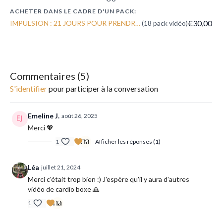
ACHETER DANS LE CADRE D'UN PACK:
Matériel : un tapis et des poids si besoin
€30,00
IMPULSION : 21 JOURS POUR PRENDRE UN NOUVEL ÉLAN EN 2022
(18 pack vidéo)
Conseil : n'hésitez pas à mettre votre playlist dynamique
préférée en fond.
Commentaires (
5
)
S'identifier
pour participer à la conversation
Emeline J.
août 26, 2025
Merci 💖
1
Afficher les réponses (1)
Léa
juillet 21, 2024
Merci c'était trop bien :) J'espère qu'il y aura d'autres
vidéo de cardio boxe 🙏
1