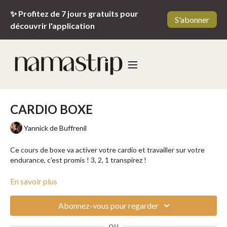
✨ Profitez de 7 jours gratuits pour
S'abonner
découvrir l'application
CARDIO BOXE
Yannick de Buffrenil
Ce cours de boxe va activer votre cardio et travailler sur votre
endurance, c'est promis ! 3, 2, 1 transpirez !
______________________
En savoir plus
Niveau : intermédiaire
Abonnez-vous pour regarder
Intensité : forte
OU