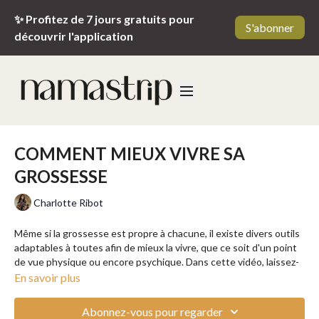
✨ Profitez de 7 jours gratuits pour
S'abonner
découvrir l'application
COMMENT MIEUX VIVRE SA
GROSSESSE
Charlotte Ribot
Même si la grossesse est propre à chacune, il existe divers outils
adaptables à toutes afin de mieux la vivre, que ce soit d'un point
de vue physique ou encore psychique. Dans cette vidéo, laissez-
vous guider par Charlotte qui vous donne tous les outils afin
En savoir plus
d'accéder facilement à votre propre bonheur et ainsi, vivre une
grossesse plus épanouie.
Abonnez-vous pour regarder