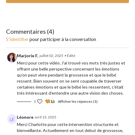
______________________
Matériel : un papier et un stylo
Conseil : n'hésitez pas à prendre des notes.
Commentaires (
4
)
S'identifier
pour participer à la conversation
Marjorie F.
juillet 02, 2025
• Édité
Merci pour cette vidéo. J’ai trouvé vos mots très justes et
offrant une belle perspective concernant les émotions
qu’on peut vivre pendant la grossesse et que le bébé
ressent. Bien souvent on se sent coupable de traverser
certaines émotions et que le bébé les ressentent, c’était
très intéressant d’entendre une autre vision des choses.
1
Afficher les réponses (1)
Léonore
avril 13, 2025
Merci Charlotte pour cette intervention structurée et
bienveillante. Actuellement en tout debut de grossesse,