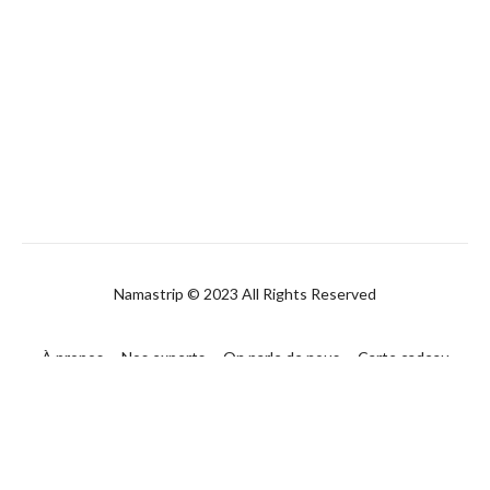
Namastrip © 2023 All Rights Reserved
À propos
Nos experts
On parle de nous
Carte cadeau
FAQ
Contact
CGUV
Politique de confidentialité