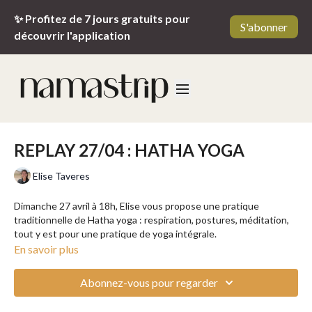
✨ Profitez de 7 jours gratuits pour
S'abonner
découvrir l'application
REPLAY 27/04 : HATHA YOGA
Elise Taveres
Dimanche 27 avril à 18h, Elise vous propose une pratique
traditionnelle de Hatha yoga : respiration, postures, méditation,
tout y est pour une pratique de yoga intégrale.
En savoir plus
Renforcez votre corps, améliorez votre souplesse et retrouvez un
mental clair et centré. Une session parfaite pour retrouver
Abonnez-vous pour regarder
l'équilibre et accueillir la semaine avec sérénité.