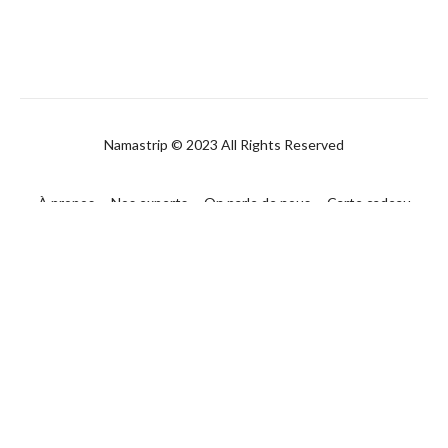
Namastrip © 2023 All Rights Reserved
À propos
Nos experts
On parle de nous
Carte cadeau
FAQ
Contact
CGUV
Politique de confidentialité