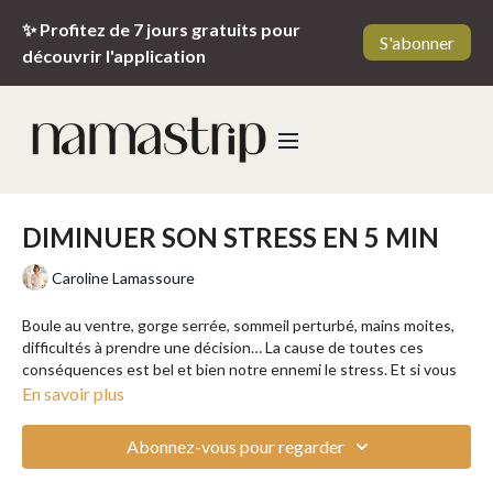
✨ Profitez de 7 jours gratuits pour
S'abonner
découvrir l'application
DIMINUER SON STRESS EN 5 MIN
Caroline Lamassoure
Boule au ventre, gorge serrée, sommeil perturbé, mains moites,
difficultés à prendre une décision… La cause de toutes ces
conséquences est bel et bien notre ennemi le stress. Et si vous
preniez 5 petites minutes pour apprendre à repérer les signaux
En savoir plus
du stress et à le gérer lorsqu'il est déjà bien ancré en vous ? Dans
cette vidéo combinant conseils et tapping, Caroline vous donne
Abonnez-vous pour regarder
tous les outils pour apprendre à être maître de vos émotions.