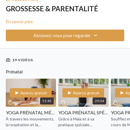
GROSSESSE & PARENTALITÉ
En savoir plus
Abonnez-vous pour regarder
19 VIDÉOS
Prénatal
Aperçu gratuit
Aperçu gratuit
Ap
51:43
29:34
YOGA PRÉNATAL MÉTHODE DE GASQUET
YOGA PRÉNATAL SPÉCIAL BAS DU DOS ET SCIATIQUE
À travers les mouvements,
Grâce à Maïa et à sa
Soufflez e
la respiration et la
pratique spéciale
cours de M