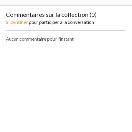
impulsifs et agressifs par
l'éducati
lesquels peuvent passer
former un 
Commentaires sur la collection (
0
)
votre(s) enfant(s).
commun av
S'identifier
pour participer à la conversation
Aucun commentaire pour l'instant