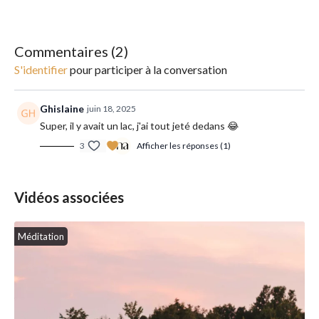
No Stress"
, un parcours de 7 jours pour apaiser le stress et
retrouver un équilibre émotionnel.
Commentaires (
2
)
S'identifier
pour participer à la conversation
Ghislaine
juin 18, 2025
Super, il y avait un lac, j'ai tout jeté dedans 😂
3
Afficher les réponses (1)
Vidéos associées
Méditation