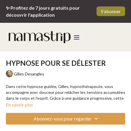
✨ Profitez de 7 jours gratuits pour
S'abonner
découvrir l'application
HYPNOSE POUR SE DÉLESTER
Gilles Desangles
Dans cette hypnose guidée, Gilles, hypnothérapeute, vous
accompagne avec douceur pour relâcher les tensions accumulées
dans le corps et l’esprit. Grâce à une guidance progressive, cette
séance vous permet de vous libérer des poids émotionnels et
En savoir plus
mentaux que vous portez inconsciemment. Vous retrouverez une
sensation de légèreté, de calme intérieur et de clarté.
Abonnez-vous pour regarder
👉 Cette méditation guidée fait partie du programme
"Hypnose