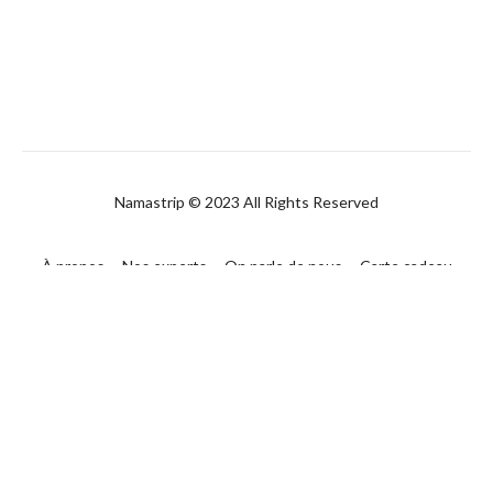
Namastrip © 2023 All Rights Reserved
À propos
Nos experts
On parle de nous
Carte cadeau
FAQ
Contact
CGUV
Politique de confidentialité