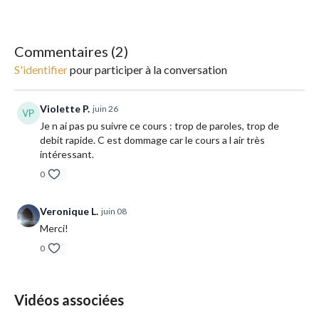
peuvent varier selon les professeurs, ce qui rend chaque cours
unique. Accessible à tous niveaux, il allie
créativité, énergie et
concentration
.
Commentaires (
2
)
Cette
pratique fluide
améliore la
force, la souplesse et
S'identifier
pour participer à la conversation
l’endurance
grâce à des enchaînements dynamiques
synchronisés avec la respiration. Il aide à
réduire le stress
en
favorisant la concentration et la présence mentale. Cette
Violette P.
juin 26
pratique fluide permet aussi de
libérer les tensions physiques
Je n ai pas pu suivre ce cours : trop de paroles, trop de
et émotionnelles
, tout en renforçant l'équilibre corps-esprit.
debit rapide. C est dommage car le cours a l air très
intéressant.
Replay disponible dans les 72h après le live.
0
Veronique L.
juin 08
Merci!
0
Vidéos associées