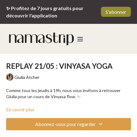
✨ Profitez de 7 jours gratuits pour
S'abonner
découvrir l'application
REPLAY 21/05 : VINYASA YOGA
Giulia Atcher
Comme tous les jeudis à 19h, nous vous invitons à retrouver
Giulia pour un cours de Vinyasa flow. ✨
Le
Vinyasa Yoga
est un style de yoga dynamique où les postures
En savoir plus
s’enchaînent en synchronisation avec la respiration. Chaque
mouvement est lié à une inspiration ou une expiration, créant un
Abonnez-vous pour regarder
flux continu
. Il offre un bon équilibre entre
renforcement
musculaire, souplesse et présence mentale
. Les séquences