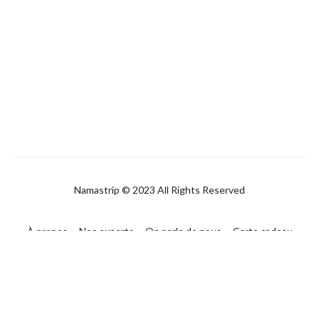
Namastrip © 2023 All Rights Reserved
À propos
Nos experts
On parle de nous
Carte cadeau
FAQ
Contact
CGUV
Politique de confidentialité