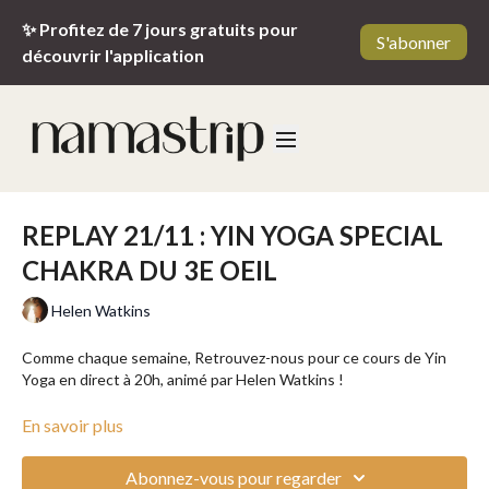
✨ Profitez de 7 jours gratuits pour
S'abonner
découvrir l'application
REPLAY 21/11 : YIN YOGA SPECIAL
CHAKRA DU 3E OEIL
Helen Watkins
Comme chaque semaine, Retrouvez-nous pour ce cours de Yin
Yoga en direct à 20h, animé par Helen Watkins !
Ce jeudi 21 novembre, retrouvez Helen pour un live Yin Yoga
En savoir plus
dédié au chakra du 3ème œil (Ajna), le centre de l'intuition et de la
clarté mentale. Ce chakra est essentiel pour se connecter à sa
Abonnez-vous pour regarder
sagesse intérieure, développer sa vision et sa perspicacité.