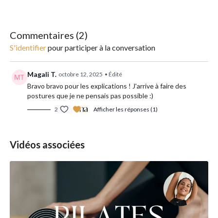
peuvent varier selon les professeurs, ce qui rend chaque cours
unique. Accessible à tous niveaux, il allie
créativité, énergie et
concentration
.
Commentaires (
2
)
Cette
pratique fluide
améliore la
force, la souplesse et
S'identifier
pour participer à la conversation
l’endurance
grâce à des enchaînements dynamiques
synchronisés avec la respiration. Il aide à
réduire le stress
en
favorisant la concentration et la présence mentale. Cette
Magali T.
octobre 12, 2025
• Édité
pratique fluide permet aussi de
libérer les tensions physiques
Bravo bravo pour les explications ! J'arrive à faire des
et émotionnelles
, tout en renforçant l'équilibre corps-esprit.
postures que je ne pensais pas possible :)
2
Afficher les réponses (1)
Replay disponible dans les 72h après le live.
Vidéos associées