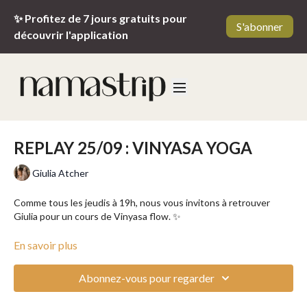
✨ Profitez de 7 jours gratuits pour
S'abonner
découvrir l'application
REPLAY 25/09 : VINYASA YOGA
Giulia Atcher
Comme tous les jeudis à 19h, nous vous invitons à retrouver
Giulia pour un cours de Vinyasa flow. ✨
Le
Vinyasa Yoga
est un style de yoga dynamique où les postures
En savoir plus
s’enchaînent en synchronisation avec la respiration. Chaque
mouvement est lié à une inspiration ou une expiration, créant un
Abonnez-vous pour regarder
flux continu
. Il offre un bon équilibre entre
renforcement
musculaire, souplesse et présence mentale
. Les séquences