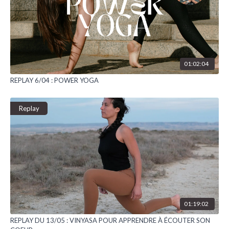
01:02:04
REPLAY 6/04 : POWER YOGA
Replay
01:19:02
REPLAY DU 13/05 : VINYASA POUR APPRENDRE À ÉCOUTER SON