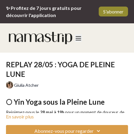
✨ Profitez de 7 jours gratuits pour
S'abonner
découvrir l'application
REPLAY 28/05 : YOGA DE PLEINE
LUNE
Giulia Atcher
🌕
Yin Yoga sous la Pleine Lune
Rejoignez-nous le
28 mai à 19h
pour un moment de douceur, de
En savoir plus
lenteur et de profonde reconnexion à vous-même, lors d’un live
de
Yin Yoga guidé par Giulia
, spécialement conçu pour
accompagner les énergies de la pleine lune.
Abonnez-vous pour regarder