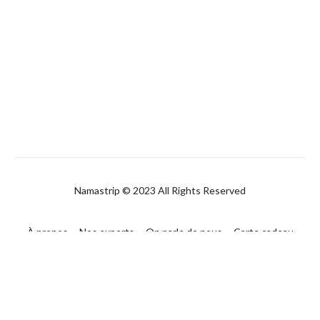
Namastrip © 2023 All Rights Reserved
À propos
Nos experts
On parle de nous
Carte cadeau
FAQ
Contact
CGUV
Politique de confidentialité