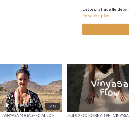
Cette
pratique fluide
amé
enchaînements dynamiques 
En savoir plus
en favorisant la concentr
de
libérer les tensions 
corps-esprit.
Replay disponible dans les 
59:12
 : VINYASA YOGA SPECIAL JOIE
JEUDI 2 OCTOBRE À 19H : VINYAS