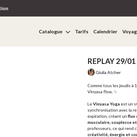
tion
Catalogue
Tarifs
Calendrier
Voyag
REPLAY 29/01
Giulia Atcher
Comme tous les jeudis à 1
Vinyasa flow. ✨
Le
Vinyasa Yoga
est un s
synchronisation avec la r
expiration, créant un
musculaire, souplesse e
professeurs, ce qui rend c
créativité, énergie et c