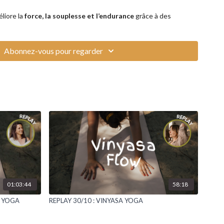
liore la
force, la souplesse et l’endurance
grâce à des
synchronisés avec la respiration. Il aide à
réduire le stress
ation et la présence mentale. Cette pratique fluide permet aussi
physiques et émotionnelles
, tout en renforçant l'équilibre
Abonnez-vous pour regarder
72h après le live.
01:03:44
58:18
A YOGA
REPLAY 30/10 : VINYASA YOGA