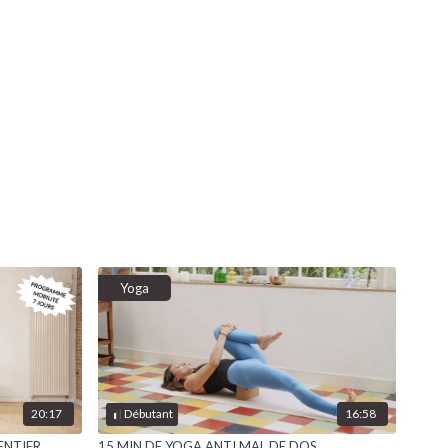
Yoga
20:17
16:58
Débutant
ENTIER
15 MIN DE YOGA ANTI MAL DE DOS