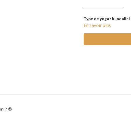
______________________
Type de yoga : kundalini
En savoir plus
Intensité : moyenne
Matériel : un tapis, un z
Conseil : n'hésitez pas à
ni ? 🙂