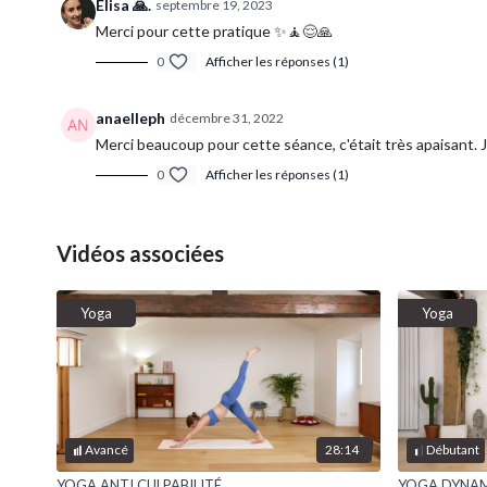
Elisa 🙏.
septembre 19, 2023
Merci pour cette pratique ✨🧘😌🙏
0
Afficher les réponses (1)
anaelleph
décembre 31, 2022
Merci beaucoup pour cette séance, c'était très apaisant. J
0
Afficher les réponses (1)
Vidéos associées
Yoga
Yoga
28:14
Avancé
Débutant
YOGA ANTI CULPABILITÉ
YOGA DYNAM