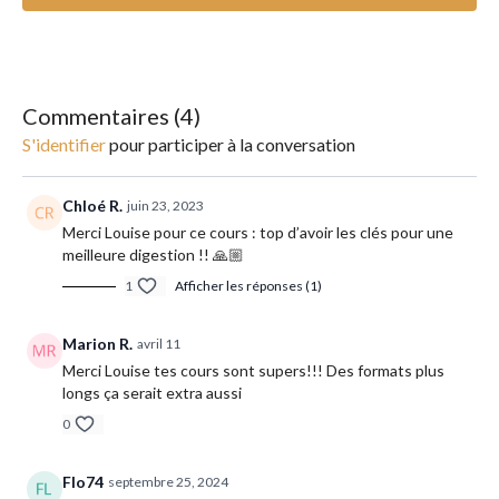
l’origine de nombreuses vertus, il renforce le système immunitaire
et nerveux, chasse le stress et l'anxiété, élève la conscience,
équilibre les émotions, booste la vitalité et l'énergie… Tout ce
qu’il vous faut pour regagner amour et estime de soi !
Commentaires (
4
)
Mantra d'ouverture : ong namo guru dev namo
S'identifier
pour participer à la conversation
______________________
Chloé R.
juin 23, 2023
Type de yoga : kundalini
Merci Louise pour ce cours : top d’avoir les clés pour une
meilleure digestion !! 🙏🏼
Intensité : moyenne
1
Afficher les réponses (1)
Matériel : un tapis, un zafu ou un coussin pour vous assoir
Marion R.
avril 11
Conseil : n'hésitez pas à mettre votre playlist préférée en
Merci Louise tes cours sont supers!!! Des formats plus
fond.
longs ça serait extra aussi
0
Flo74
septembre 25, 2024