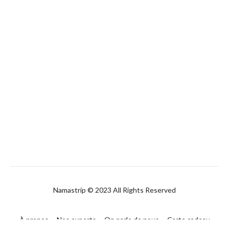
Namastrip © 2023 All Rights Reserved
À propos
Nos experts
On parle de nous
Carte cadeau