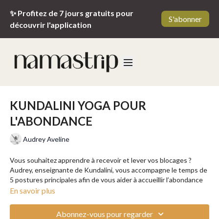
✨ Profitez de 7 jours gratuits pour
S'abonner
découvrir l'application
KUNDALINI YOGA POUR
L'ABONDANCE
Audrey Aveline
Vous souhaitez apprendre à recevoir et lever vos blocages ?
Audrey, enseignante de Kundalini, vous accompagne le temps de
5 postures principales afin de vous aider à accueillir l’abondance
dans tous les domaines de votre vie.
En savoir plus
Le Kundalini Yoga, comme enseigné par Yogi Bhajan, est une
Abonnez-vous pour regarder
pratique qui associe le mouvement, la respiration et le son. À