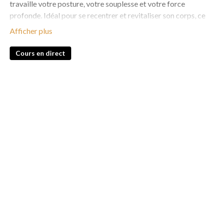
travaille votre posture, votre souplesse et votre force
profonde. Idéal pour se recentrer et revitaliser son corps, ce
cours est accessible à tous les niveaux.
Replay disponible en illimité !
Cours en direct