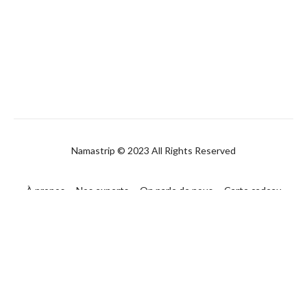
Namastrip © 2023 All Rights Reserved
À propos
Nos experts
On parle de nous
Carte cadeau
FAQ
Contact
CGUV
Politique de confidentialité