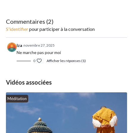
moment simple mais puissant pour se reconnecter à l’instant
présent et relâcher les tensions avant le coucher.
🎶
Instruments : Koshi – pour ouvrir et clore cet instant comme un rituel
délicat.
Commentaires (
2
)
S'identifier
pour participer à la conversation
Iza
novembre 27, 2025
Ne marche pas pour moi
0
Afficher les réponses (1)
Vidéos associées
Méditation