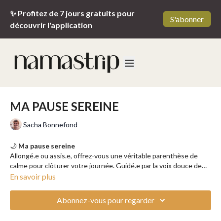
✨ Profitez de 7 jours gratuits pour
S'abonner
découvrir l'application
MA PAUSE SEREINE
Sacha Bonnefond
🌙
Ma pause sereine
Allongé.e ou assis.e, offrez-vous une véritable parenthèse de
calme pour clôturer votre journée. Guidé.e par la voix douce de
Sacha, vous plongerez dans un exercice de respiration
En savoir plus
consciente, où chaque inspiration vous apporte une lumière
blanche-dorée purificatrice, et chaque expiration emporte avec
Abonnez-vous pour regarder
elle le stress accumulé. Cette respiration régénérante agit en
profondeur pour nettoyer les cellules et apaiser le mental. Un