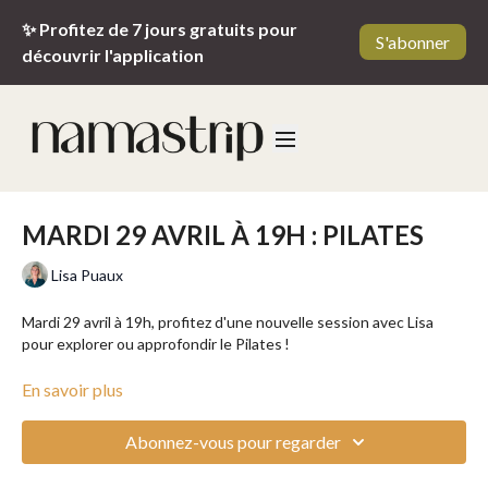
✨ Profitez de 7 jours gratuits pour
S'abonner
découvrir l'application
MARDI 29 AVRIL À 19H : PILATES
Lisa Puaux
Mardi 29 avril à 19h, profitez d'une nouvelle session avec Lisa
pour explorer ou approfondir le Pilates !
Cette méthode de renforcement doux, mais puissant travaille
En savoir plus
votre posture, votre souplesse et votre force profonde. Idéal
pour se recentrer et revitaliser son corps, ce cours est accessible
Abonnez-vous pour regarder
à tous les niveaux.