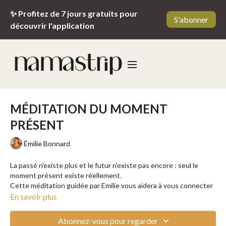
✨ Profitez de 7 jours gratuits pour
S'abonner
découvrir l'application
MÉDITATION DU MOMENT
PRÉSENT
Émilie Bonnard
La passé n'existe plus et le futur n'existe pas encore : seul le
moment présent existe réellement.
Cette méditation guidée par Emilie vous aidera à vous connecter
à cet instant précieux...
En savoir plus
Abonnez-vous pour regarder