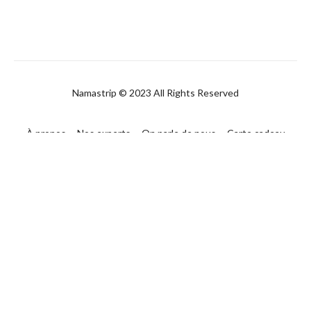
Namastrip © 2023 All Rights Reserved
À propos
Nos experts
On parle de nous
Carte cadeau
FAQ
Contact
CGUV
Politique de confidentialité