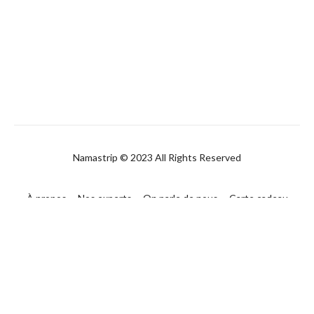
Namastrip © 2023 All Rights Reserved
À propos
Nos experts
On parle de nous
Carte cadeau
FAQ
Contact
CGUV
Politique de confidentialité