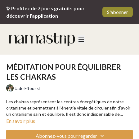
✨ Profitez de 7 jours gratuits pour
S'abonner
découvrir l'application
MÉDITATION POUR ÉQUILIBRER
LES CHAKRAS
Jade Fitoussi
Les chakras représentent les centres énergétiques de notre
organisme et permettent à l’énergie vitale de circuler afin d’avoir
un organisme sain et équilibré. Il est donc indispensable de
prendre soin de ces derniers pour maintenir une bonne santé
En savoir plus
physique et psychique. Dans cette douce séance de méditation,
Jade vous propose de vous ancrer dans le moment présent en
Abonnez-vous pour regarder
vous reconnectant à vos chakras.