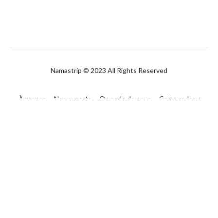
Namastrip © 2023 All Rights Reserved
À propos
Nos experts
On parle de nous
Carte cadeau
FAQ
Contact
CGUV
Politique de confidentialité