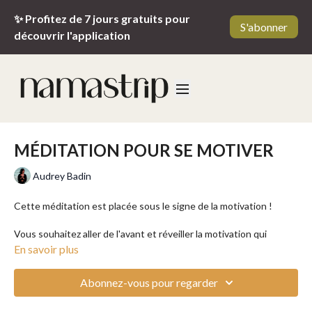
✨ Profitez de 7 jours gratuits pour
S'abonner
découvrir l'application
MÉDITATION POUR SE MOTIVER
Audrey Badin
Cette méditation est placée sous le signe de la motivation !
Vous souhaitez aller de l'avant et réveiller la motivation qui
sommeille en vous ? Prenez ce temps aux côtés d'Audrey afin de
En savoir plus
visualiser vos pensées positives et poser votre intention sur ce
que vous désirez profondément.
Abonnez-vous pour regarder