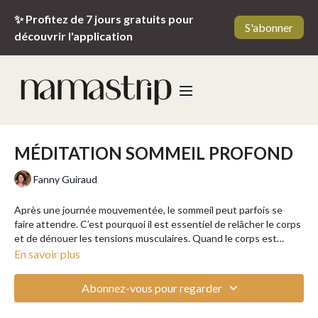
✨ Profitez de 7 jours gratuits pour
S'abonner
découvrir l'application
MÉDITATION SOMMEIL PROFOND
Fanny Guiraud
Après une journée mouvementée, le sommeil peut parfois se
faire attendre. C’est pourquoi il est essentiel de relâcher le corps
et de dénouer les tensions musculaires. Quand le corps est
apaisé et léger, l’esprit peut alors transcender les tracas du
En savoir plus
quotidien. Dans cette méditation, Fanny vous invite à créer un
cocon, à la fois calme et réconfortant, pour vous aider à plonger
Abonnez-vous pour regarder
dans un sommeil profond et réparateur. Une douce nuit vous
attend.