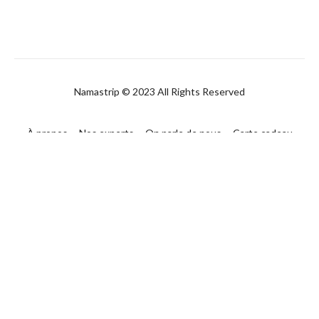
Namastrip © 2023 All Rights Reserved
À propos
Nos experts
On parle de nous
Carte cadeau
FAQ
Contact
CGUV
Politique de confidentialité