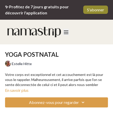
✨ Profitez de 7 jours gratuits pour
S'abonner
découvrir l'application
YOGA POSTNATAL
Estelle Hitte
Votre corps est exceptionnel et cet accouchement est là pour
vous le rappeler. Malheureusement, il arrive parfois que l'on se
sente déconnectée de celui-ci et il peut alors nous sembler
difficile d'aborder cette nouvelle étape. Comment retrouver son
En savoir plus
corps, son agilité et sa souplesse ? Laissez-vous guider avec
douceur et bienveillance par Estelle dans cette vidéo spéciale
Abonnez-vous pour regarder
post-natal 2 mois après l'accouchement.