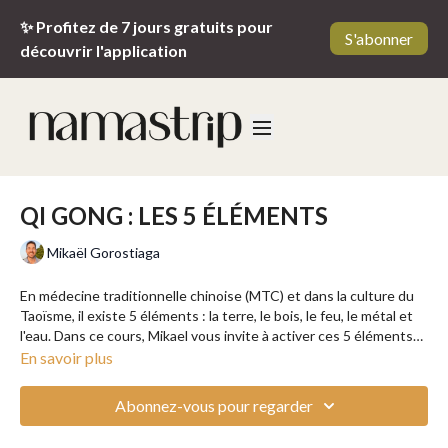
✨ Profitez de 7 jours gratuits pour
S'abonner
découvrir l'application
QI GONG : LES 5 ÉLÉMENTS
Mikaël Gorostiaga
En médecine traditionnelle chinoise (MTC) et dans la culture du
Taoïsme, il existe 5 éléments : la terre, le bois, le feu, le métal et
l'eau. Dans ce cours, Mikael vous invite à activer ces 5 éléments
en vous afin d'atteindre un sentiment d'équilibre et de plénitude.
En savoir plus
Abonnez-vous pour regarder