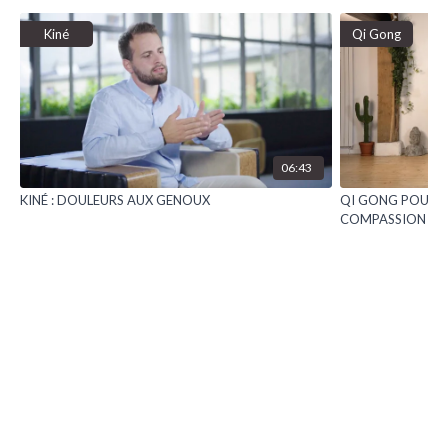
Kiné
Qi Gong
06:43
KINÉ : DOULEURS AUX GENOUX
QI GONG POUR L
COMPASSION