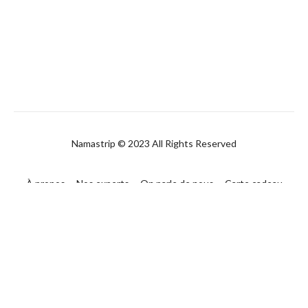
Namastrip © 2023 All Rights Reserved
À propos
Nos experts
On parle de nous
Carte cadeau
FAQ
Contact
CGUV
Politique de confidentialité